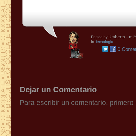
Umberto
- mié
Posted by
in:
tecnología
0 Comen
Dejar un Comentario
Para escribir un comentario, primer