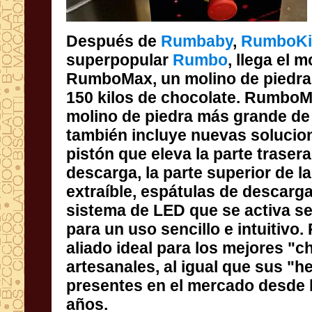
Después de
Rumbaby
,
RumboK
superpopular
Rumbo
, llega el 
RumboMax, un molino de p
150 kilos de chocolate. 
molino de piedra más gr
también incluye nueva
pistón que eleva la parte 
descarga, la parte superi
extraíble, espátulas de d
sistema de LED que se ac
para un uso sencillo e int
aliado ideal para los mej
artesanales, al igual que
presentes en el mercado
años.