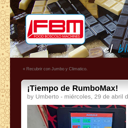
« Recubrir con Jumbo y Climatico.
¡Tiempo de RumboMax!
by Umberto - miércoles, 29 de abril 