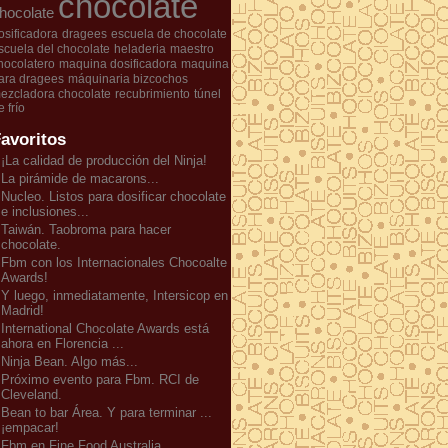
chocolate
hocolate
osificadora
dragees
escuela de chocolate
scuela del chocolate
heladeria
maestro
hocolatero
maquina dosificadora
maquina
ara dragees
máquinaria bizcochos
ezcladora chocolate
recubrimiento
túnel
e frío
avoritos
¡La calidad de producción del Ninja!
La pirámide de macarons...
Nucleo. Listos para dosificar chocolate
e inclusiones...
Taiwán. Taobroma para hacer
chocolate.
Fbm con los Internacionales Chocoalte
Awards!
Y luego, inmediatamente, Intersicop en
Madrid!
International Chocolate Awards está
ahora en Florencia ...
Ninja Bean. Algo más...
Próximo evento para Fbm. RCI de
Cleveland.
Bean to bar Área. Y para terminar ...
¡empacar!
Fbm en Fine Food Australia.