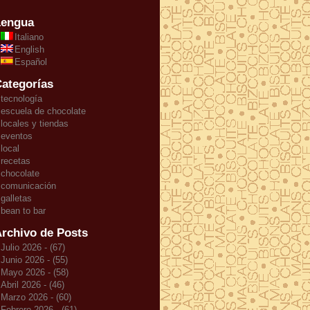
Lengua
Italiano
English
Español
ategorías
tecnología
escuela de chocolate
locales y tiendas
eventos
local
recetas
chocolate
comunicación
galletas
bean to bar
rchivo de Posts
Julio 2026 - (67)
Junio 2026 - (55)
Mayo 2026 - (58)
Abril 2026 - (46)
Marzo 2026 - (60)
Febrero 2026 - (61)