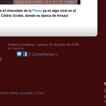
e el chocolate de la
Fluxo
ya es algo viral en el
e Cédric Grolet, donde es época de fresas!
Umberto
- jueves, 11 de junio de 2026
Posted by
in:
chocolate
0 Comentarios »
primero debes
acceder
a Thet.
a