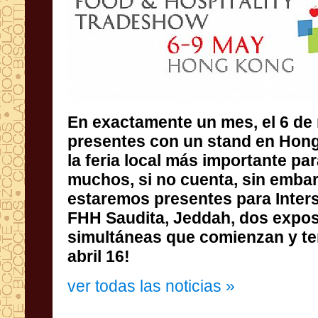
En
exactamente un mes
,
el 6 d
presentes
con un stand
en Hon
la feria local
más
importante par
muchos, si no
cuenta, sin emba
estaremos presentes
para
Inter
FHH
Saudita
, Jeddah
, dos
expos
simultáneas
que comienzan y t
abril 16
!
ver todas las noticias »