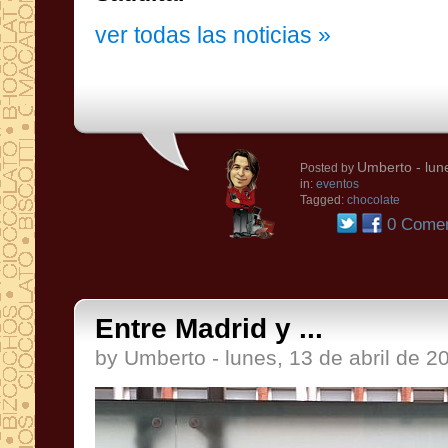
ver todas las noticias »
Umberto
- lun
Posted by
in:
eventos
Tagged:
chocolate
0 Comen
Entre Madrid y ...
by Umberto - lunes, 13 de abril de 2