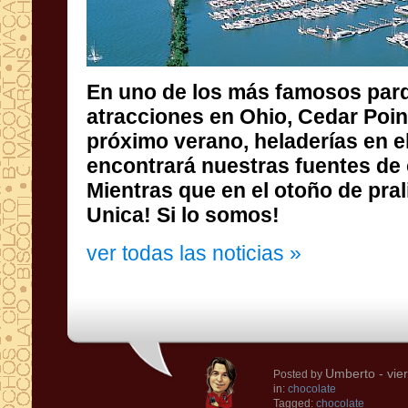
En uno de los
más famosos
par
atracciones en
Ohio,
Cedar
Poin
próximo verano
,
heladerías
en
e
encontrará
nuestras
fuentes de
Mientras que
en el otoño de
pral
Unica
!
Si lo somos!
ver todas las noticias »
Umberto
- vie
Posted by
in:
chocolate
Tagged:
chocolate