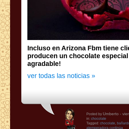
Incluso en
Arizona
Fbm
tiene cl
producen
un chocolate
especial
agradable!
ver todas las noticias »
Umberto
- vie
Posted by
in:
chocolate
Tagged:
chocolate
,
bañardo
atemperadora continúa