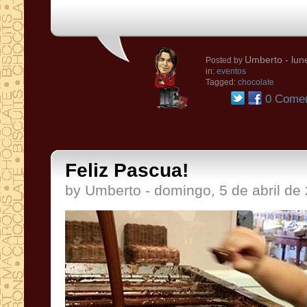
Umberto
- lun
Posted by
in:
eventos
Tagged:
chocolate
0 Comen
Feliz Pascua!
by Umberto - domingo, 5 de abril de