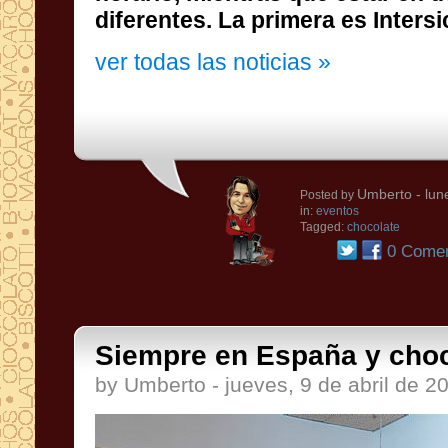
diferentes
.
La primera es
Inters
ver todas las noticias »
Umberto
- lun
Posted by
in:
eventos
Tagged:
chocolate
0 Comen
Siempre en España y choco
by Umberto - jueves, 9 de abril de 2