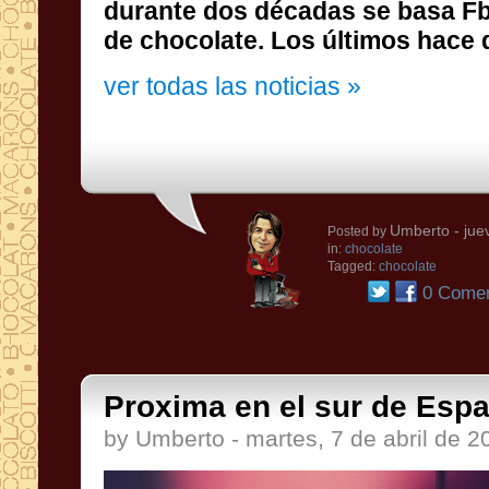
durante
dos
décadas
se basa
F
de
chocolate
.
Los
últimos
hace
ver todas las noticias »
Umberto
- jue
Posted by
in:
chocolate
Tagged:
chocolate
0 Comen
Proxima en el sur de Esp
by Umberto - martes, 7 de abril de 2