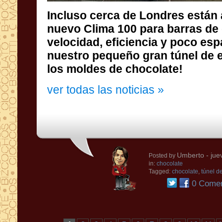
Incluso
cerca de Londres
están
nuevo
Clima 100 para barras de
velocidad
,
eficiencia
y
poco
esp
nuestro pequeño
gran
túnel
de 
los moldes de
chocolate!
ver todas las noticias »
Umberto
- jue
Posted by
in:
chocolate
Tagged:
chocolate
,
túnel de
0 Comen