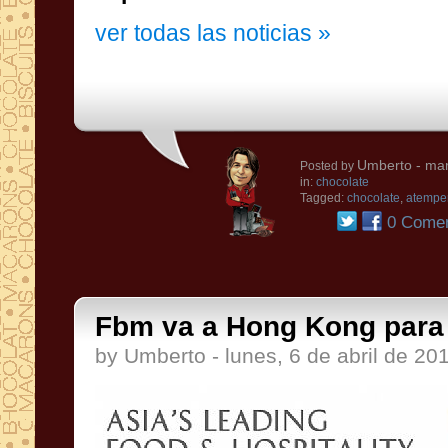
ver todas las noticias »
Umberto
- mar
Posted by
in:
chocolate
Tagged:
chocolate
,
atempe
0 Comen
Fbm va a Hong Kong para
by Umberto - lunes, 6 de abril de 20