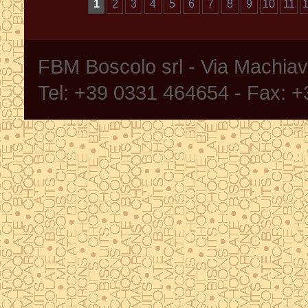
1
2
3
4
5
6
7
8
9
10
11
FBM Boscolo srl - Via Machia
Tel: +39 0331 464654 - Fax: 