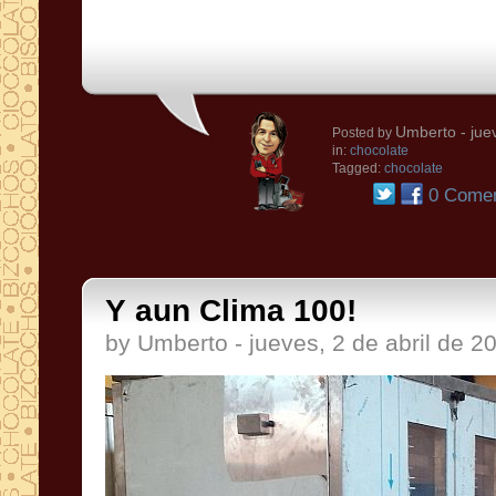
Umberto
- jue
Posted by
in:
chocolate
Tagged:
chocolate
0 Comen
Y aun Clima 100!
by Umberto - jueves, 2 de abril de 2