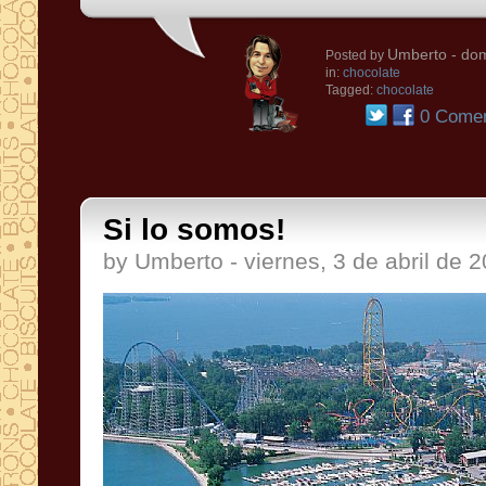
Umberto
- dom
Posted by
in:
chocolate
Tagged:
chocolate
0 Comen
Si lo somos!
by Umberto - viernes, 3 de abril de 