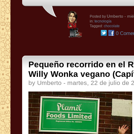
Umberto
- mié
Posted by
in:
tecnología
Tagged:
chocolate
0 Comen
Pequeño recorrido en el R
Willy Wonka vegano (Capít
by Umberto - martes, 22 de julio de 