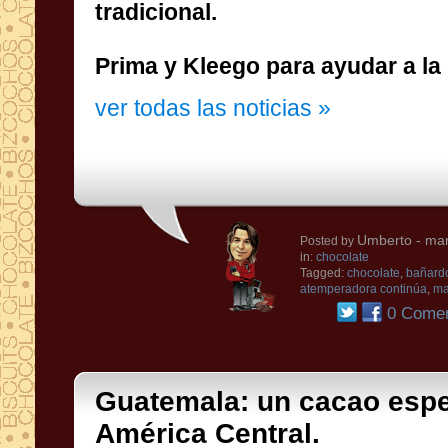
tradicional
.
Prima y
Kleego
para ayudar a
la
ver todas las noticias »
Umberto
- mar
Posted by
in:
chocolate
Tagged:
chocolate
,
bañardo
atemperadora continúa
,
ma
0 Comen
Guatemala: un cacao espe
América Central.