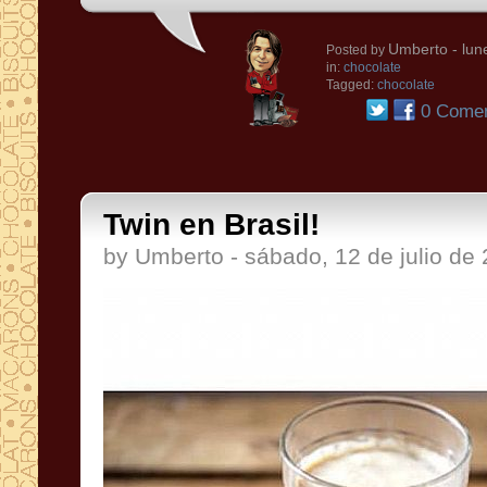
Umberto
- lun
Posted by
in:
chocolate
Tagged:
chocolate
0 Comen
Twin en Brasil!
by Umberto - sábado, 12 de julio de