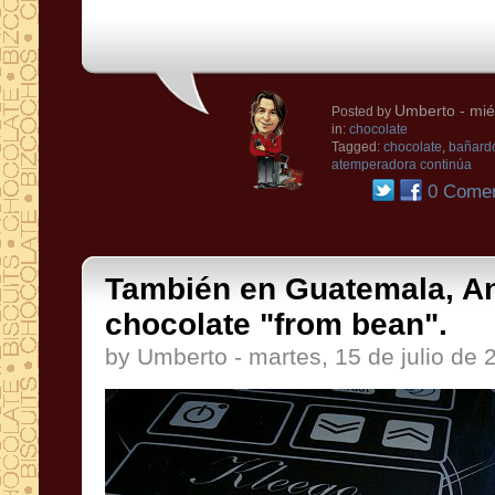
Umberto
- mié
Posted by
in:
chocolate
Tagged:
chocolate
,
bañardo
atemperadora continúa
0 Comen
También en Guatemala, An
chocolate "from bean".
by Umberto - martes, 15 de julio de 