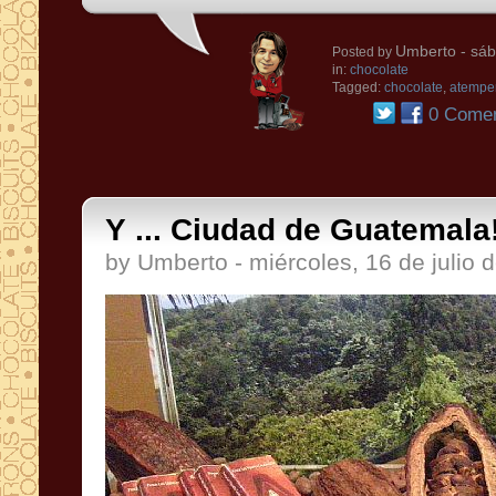
Umberto
- sáb
Posted by
in:
chocolate
Tagged:
chocolate
,
atempe
0 Comen
Y ... Ciudad de Guatemala
by Umberto - miércoles, 16 de julio 