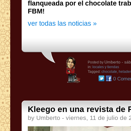
flanqueada
por el chocolate
tra
FBM
!
ver todas las noticias »
Umberto
- sáb
Posted by
in:
locales y tiendas
Tagged:
chocolate
,
helader
0 Comen
Kleego en una revista de 
by Umberto - viernes, 11 de julio de