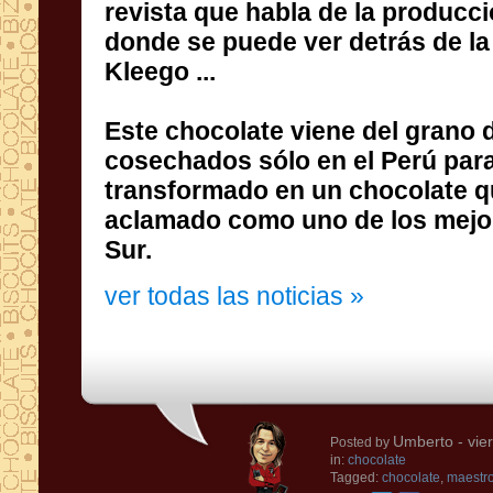
revista
que habla de
la producci
donde se puede ver
detrás de la
Kleego
...
Este chocolate
viene del
grano 
cosechados
sólo
en el Perú
par
transformado en
un chocolate
q
aclamado como uno de
los mej
Sur.
ver todas las noticias »
Umberto
- vie
Posted by
in:
chocolate
Tagged:
chocolate
,
maestro