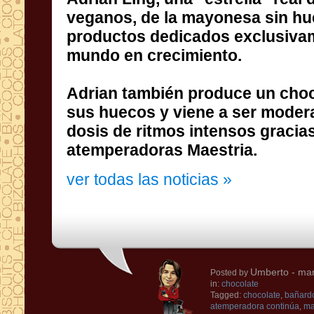
veganos
,
de la mayonesa
sin h
productos dedicados
exclusiva
mundo en crecimiento
.
Adrian
también produce
un choc
sus
huecos
y viene a
ser moder
dosis de
ritmos
intensos
gracia
atemperadoras Maestria.
ver todas las noticias »
Umberto
- mar
Posted by
in:
chocolate
Tagged:
chocolate
,
bañardo
atemperadora continúa
,
ma