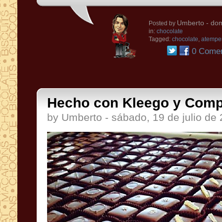
Umberto
- dom
Posted by
in:
chocolate
Tagged:
chocolate
,
atempe
0 Comen
Hecho con Kleego y Comp
by Umberto - sábado, 19 de julio de