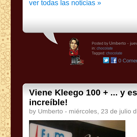
ver todas las noticias »
Umberto
- jue
Posted by
in:
chocolate
Tagged:
chocolate
0 Comen
Viene Kleego 100 + ... y 
increíble!
by Umberto - miércoles, 23 de julio 