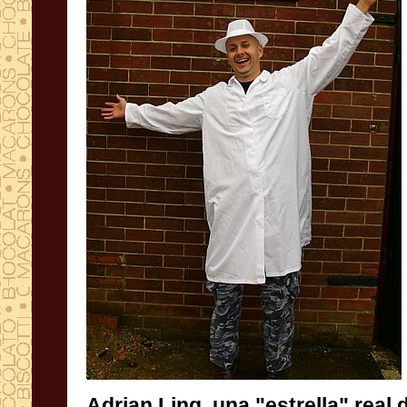
Adrian
Ling,
una "estrella
" real