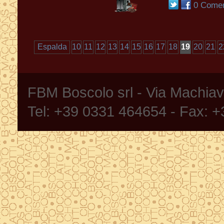
0 Comen
Espalda
10
11
12
13
14
15
16
17
18
19
20
21
2
FBM Boscolo srl - Via Machia
Tel: +39 0331 464654 - Fax: 