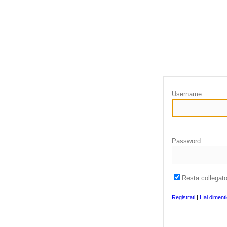
Username
Password
Resta collegat
Registrati
|
Hai diment