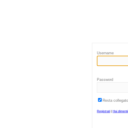
Username
Password
Resta collegat
Registrati
|
Hai diment