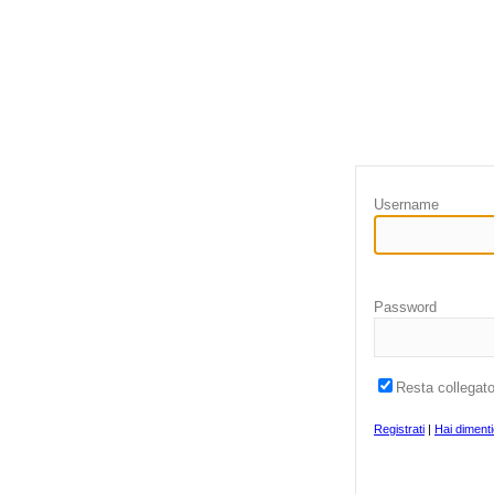
Username
Password
Resta collegat
Registrati
|
Hai diment