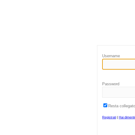
Username
Password
Resta collegat
Registrati
|
Hai diment