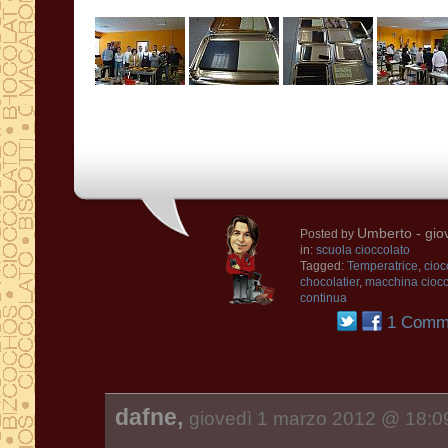
Umberto
- gio
Posted by
in:
scuola cioccolato
Tagged:
Temperatrice
,
cioc
chocolatier
,
macchina ciocc
continua
1 Comm
dafne,
giovedì 1 marzo 2012 @ 18:0