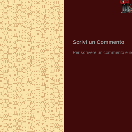
Scrivi un Commento
Per scrivere un commento è ne