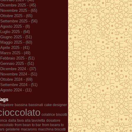
Dicembre 2025 - (45)
Novembre 2025 - (65)
Ottobre 2025 - (65)
Settembre 2025 - (56)
Agosto 2025 - (8)
Luglio 2025 - (64)
Giugno 2025 - (51)
Maggio 2025 - (60)
Aprile 2025 - (41)
Marzo 2025 - (49)
Febbraio 2025 - (51)
Gennaio 2025 - (51)
Dicembre 2024 - (37)
Novembre 2024 - (51)
Ottobre 2024 - (69)
Settembre 2024 - (51)
Agosto 2024 - (11)
Tags
ffogatore
bassina
bassinati
cake designer
cioccolato
colatrice biscotti
onca
dalla fava alla tavoletta
dosatore
ioccolato
from bean to bar
from beans to
ars
gelaterie
macarons
macchina biscotti