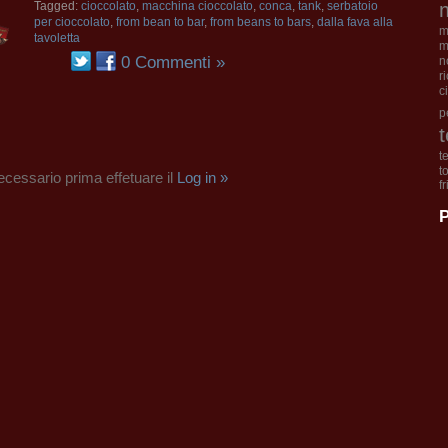
Tagged:
cioccolato
,
macchina cioccolato
,
conca
,
tank
,
serbatoio
per cioccolato
,
from bean to bar
,
from beans to bars
,
dalla fava alla
m
tavoletta
m
0 Commenti »
n
r
c
p
t
t
cessario prima effetuare il
Log in »
f
P