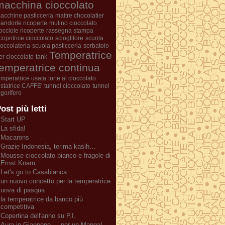
macchina cioccolato
acchine pasticceria
maitre chocolatier
andorle ricoperte
mulino cioccolato
occiole ricoperte
rassegna stampa
icopritrice cioccolato
scioglitore
scuola
ioccolateria
scuola pasticceria
serbatoio
Temperatrice
er cioccolato
tank
temperatrice continua
emperatrice usata
torte al cioccolato
ostatrice CAFFE'
tunnel cioccolato
tunnel
rigorifero
ost più letti
Start UP
La sfida!
Macarons
Grazie Indonesia, terima kasih…
Mousse cioccolato bianco e fragole di
Ernst Knam.
Let's go to Casablanca
un nuovo concetto per la temperatrice
uova di pasqua
la temperatrice da banco più
competitiva
Copertina dell'anno su P.I.
Aura in Giappone ... per un Manga!