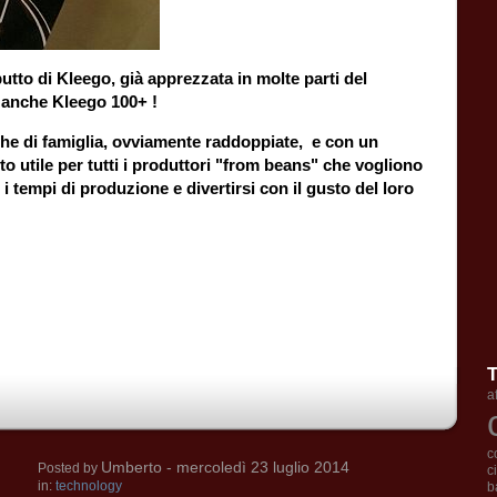
tto di Kleego, già apprezzata in molte parti del
anche Kleego 100+ !
iche di famiglia, ovviamente raddoppiate, e con un
utile per tutti i produttori "from beans" che vogliono
tempi di produzione e divertirsi con il gusto del loro
a
c
Umberto
- mercoledì 23 luglio 2014
Posted by
c
in:
technology
b