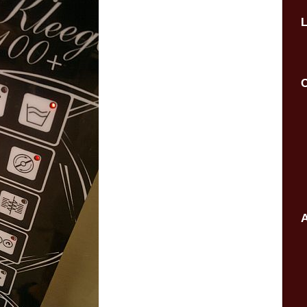
L
C
A