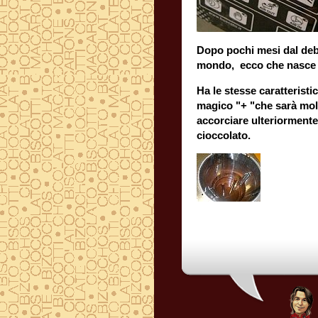
Dopo pochi mesi dal debu
mondo, ecco che nasce 
Ha le stesse caratterist
magico "+ "che sarà molto 
accorciare ulteriormente i 
cioccolato.