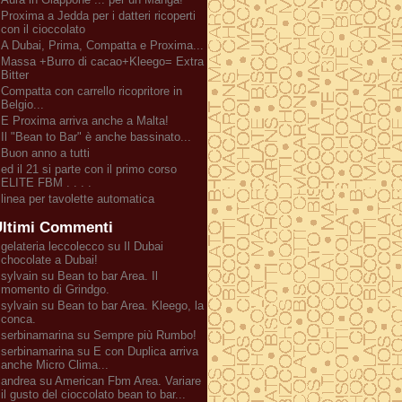
Proxima a Jedda per i datteri ricoperti
con il cioccolato
A Dubai, Prima, Compatta e Proxima...
Massa +Burro di cacao+Kleego= Extra
Bitter
Compatta con carrello ricopritore in
Belgio...
E Proxima arriva anche a Malta!
Il "Bean to Bar" è anche bassinato...
Buon anno a tutti
ed il 21 si parte con il primo corso
ELITE FBM . . . .
linea per tavolette automatica
ltimi Commenti
gelateria leccolecco su Il Dubai
chocolate a Dubai!
sylvain su Bean to bar Area. Il
momento di Grindgo.
sylvain su Bean to bar Area. Kleego, la
conca.
serbinamarina su Sempre più Rumbo!
serbinamarina su E con Duplica arriva
anche Micro Clima...
andrea su American Fbm Area. Variare
il gusto del cioccolato bean to bar...