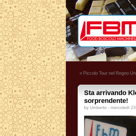
« Piccolo Tour nel Regno Un
Sta arrivando Kl
sorprendente!
by Umberto - mercoledì 23 