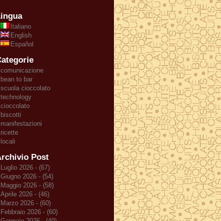
ingua
Italiano
English
Español
ategorie
comunicazione
bean to bar
scuola cioccolato
technology
cioccolato
biscotti
manifestazioni
ricette
locali
rchivio Post
Luglio 2026 - (67)
Giugno 2026 - (54)
Maggio 2026 - (58)
Aprile 2026 - (46)
Marzo 2026 - (60)
Febbraio 2026 - (60)
Gennaio 2026 - (40)