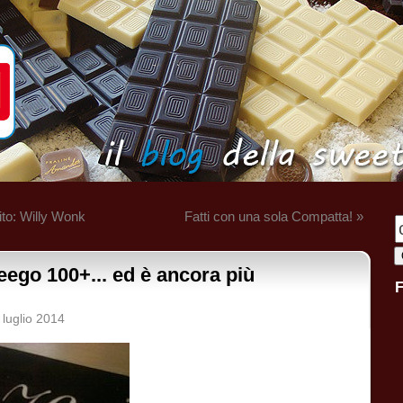
ito: Willy Wonk
Fatti con una sola Compatta! »
eego 100+... ed è ancora più
luglio 2014