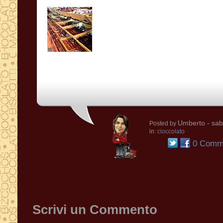
Umberto
- sab
Posted by
in:
cioccolato
0 Comme
Scrivi un Commento