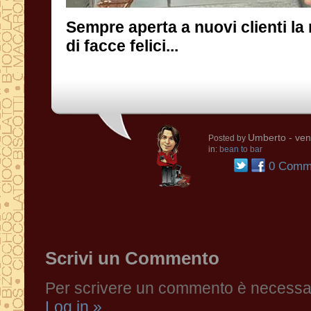
Sempre aperta a nuovi clienti la
di facce felici...
Umberto
- ven
Posted by
in:
bean to bar
0 Comme
Scrivi un Commento
Per scrivere un commento è necessari
Log in »