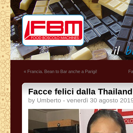
« Francia. Bean to Bar anche a Parigi!
Fa
Facce felici dalla Thailandi
by Umberto - venerdì 30 agosto 201