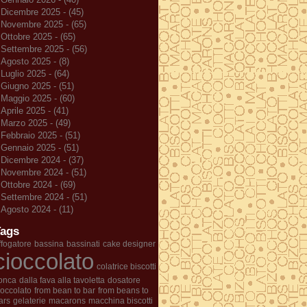
Dicembre 2025 - (45)
Novembre 2025 - (65)
Ottobre 2025 - (65)
Settembre 2025 - (56)
Agosto 2025 - (8)
Luglio 2025 - (64)
Giugno 2025 - (51)
Maggio 2025 - (60)
Aprile 2025 - (41)
Marzo 2025 - (49)
Febbraio 2025 - (51)
Gennaio 2025 - (51)
Dicembre 2024 - (37)
Novembre 2024 - (51)
Ottobre 2024 - (69)
Settembre 2024 - (51)
Agosto 2024 - (11)
Tags
ffogatore
bassina
bassinati
cake designer
cioccolato
colatrice biscotti
onca
dalla fava alla tavoletta
dosatore
ioccolato
from bean to bar
from beans to
ars
gelaterie
macarons
macchina biscotti