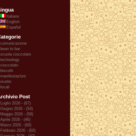
ingua
Italiano
English
Español
ategorie
comunicazione
bean to bar
scuola cioccolato
technology
cioccolato
biscotti
manifestazioni
ricette
locali
rchivio Post
Luglio 2026 - (67)
Giugno 2026 - (54)
Maggio 2026 - (58)
Aprile 2026 - (46)
Marzo 2026 - (60)
Febbraio 2026 - (60)
Gennaio 2026 - (40)