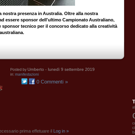
 nostra presenza in Australia. Oltre alla nostra
essere sponsor dell'ultimo Campionato Australiano,
nsor tecnico per il concorso dedicato alla creatività
 australiana.
Umberto
- lunedì 9 settembre 2019
Posted by
in:
manifestazioni
0 Commenti »
a
c
c
cessario prima effetuare il
Log in »
b