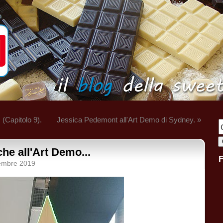
 (Capitolo 9).
Jessica Pedemont all'Art Demo di Sydney. »
he all'Art Demo...
tembre 2019