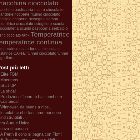
macchina cioccolato
acchine pasticceria
maitre chocolatier
andorle ricoperte
mulino cioccolato
occiole ricoperte
rassegna stampa
icopritrice cioccolato
scioglitore
scuola
ioccolateria
scuola pasticceria
serbatoio
Temperatrice
er cioccolato
tank
temperatrice continua
emperatrice usata
torte al cioccolato
ostatrice CAFFE'
tunnel cioccolato
tunnel
rigorifero
ost più letti
Elite FBM
Macarons
Start UP
La sfida!
Produzione "bean to bar" anche in
Costarica!
Winnower, da beans a nibs...
le colatrici che facciamo noi sono
indistruttibili ...
tra Aura e Unica
uova di pasqua
A Perth il cono si bagna con Fbm!
E Proxima arriva anche a Malta!