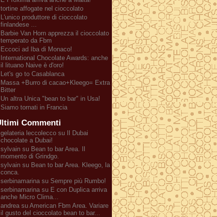
tortine affogate nel cioccolato
L'unico produttore di cioccolato
finlandese ...
Barbie Van Horn apprezza il cioccolato
temperato da Fbm
Eccoci ad Iba di Monaco!
International Chocolate Awards: anche
il lituano Naive è d'oro!
Let's go to Casablanca
Massa +Burro di cacao+Kleego= Extra
Bitter
Un altra Unica "bean to bar" in Usa!
Siamo tornati in Francia
ltimi Commenti
gelateria leccolecco su Il Dubai
chocolate a Dubai!
sylvain su Bean to bar Area. Il
momento di Grindgo.
sylvain su Bean to bar Area. Kleego, la
conca.
serbinamarina su Sempre più Rumbo!
serbinamarina su E con Duplica arriva
anche Micro Clima...
andrea su American Fbm Area. Variare
il gusto del cioccolato bean to bar...