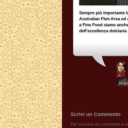
Sempre più importante la
Australian Fbm Area ed ad 
a Fine Food siamo anche spo
dell'eccellenza dolciaria
Scrivi un Commento
Per scrivere un commento è ne