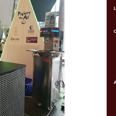
L
C
A