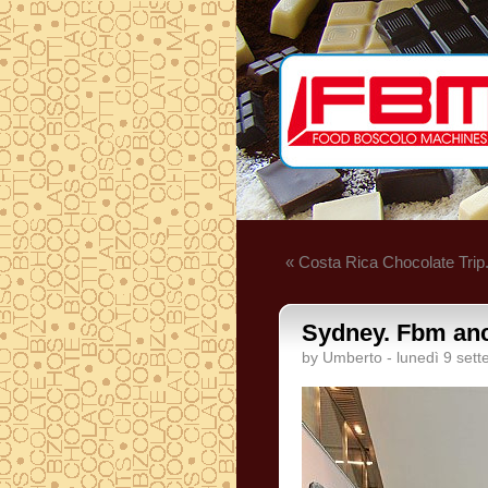
« Costa Rica Chocolate Trip.
Sydney. Fbm anc
by Umberto - lunedì 9 set