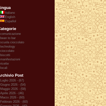
ingua
Italiano
English
Español
ategorie
comunicazione
bean to bar
scuola cioccolato
technology
cioccolato
biscotti
manifestazioni
ricette
locali
rchivio Post
Luglio 2026 - (67)
Giugno 2026 - (54)
Maggio 2026 - (58)
Aprile 2026 - (46)
Marzo 2026 - (60)
Febbraio 2026 - (60)
Gennaio 2026 - (40)