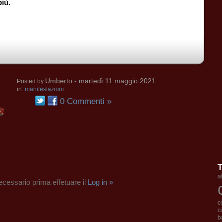
iù.
Umberto
- martedì 11 maggio 2021
Posted by
in:
manifestazioni
0 Commenti »
a
cessario prima effetuare il
Log in »
c
c
b