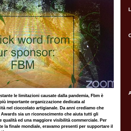
L
C
A
tante le limitazioni causate dalla pandemia, Fbm è
ella più importante organizzazione dedicata al
ità nel cioccolato artigianale. Da anni crediamo che
e Awards sia un riconoscimento che aiuta tutti gli
re qualità ed una maggiore visibilità commerciale. Per
 la finale mondiale, eravamo presenti per supportare il