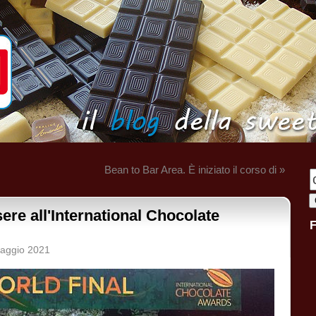
Bean to Bar Area. È iniziato il corso di »
ere all'International Chocolate
maggio 2021