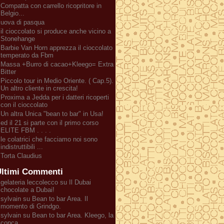
Compatta con carrello ricopritore in
Belgio...
uova di pasqua
il cioccolato si produce anche vicino a
Stonehange
Barbie Van Horn apprezza il cioccolato
temperato da Fbm
Massa +Burro di cacao+Kleego= Extra
Bitter
Piccolo tour in Medio Oriente. ( Cap.5).
Un altro cliente in crescita!
Proxima a Jedda per i datteri ricoperti
con il cioccolato
Un altra Unica "bean to bar" in Usa!
ed il 21 si parte con il primo corso
ELITE FBM . . . .
le colatrici che facciamo noi sono
indistruttibili ...
Torta Claudius
ltimi Commenti
gelateria leccolecco su Il Dubai
chocolate a Dubai!
sylvain su Bean to bar Area. Il
momento di Grindgo.
sylvain su Bean to bar Area. Kleego, la
conca.