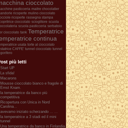
macchina cioccolato
acchine pasticceria
maitre chocolatier
andorle ricoperte
mulino cioccolato
occiole ricoperte
rassegna stampa
icopritrice cioccolato
scioglitore
scuola
ioccolateria
scuola pasticceria
serbatoio
Temperatrice
er cioccolato
tank
temperatrice continua
emperatrice usata
torte al cioccolato
ostatrice CAFFE'
tunnel cioccolato
tunnel
rigorifero
ost più letti
Start UP
La sfida!
Macarons
Mousse cioccolato bianco e fragole di
Ernst Knam.
la temperatrice da banco più
competitiva
Ricopertura con Unica in Nord
Carolina...
avevamo iniziato scherzando ... ...
la temperatrice a 3 stadi ed il mini
tunnel
Una temperatrice da banco in Finlandia.