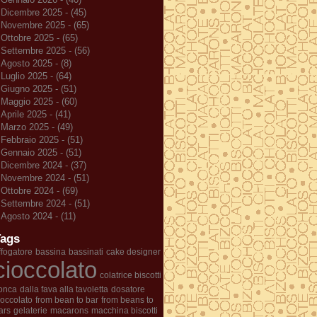
Dicembre 2025 - (45)
Novembre 2025 - (65)
Ottobre 2025 - (65)
Settembre 2025 - (56)
Agosto 2025 - (8)
Luglio 2025 - (64)
Giugno 2025 - (51)
Maggio 2025 - (60)
Aprile 2025 - (41)
Marzo 2025 - (49)
Febbraio 2025 - (51)
Gennaio 2025 - (51)
Dicembre 2024 - (37)
Novembre 2024 - (51)
Ottobre 2024 - (69)
Settembre 2024 - (51)
Agosto 2024 - (11)
Tags
ffogatore
bassina
bassinati
cake designer
cioccolato
colatrice biscotti
onca
dalla fava alla tavoletta
dosatore
ioccolato
from bean to bar
from beans to
ars
gelaterie
macarons
macchina biscotti