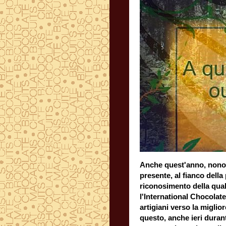
Anche quest'anno, nonos
presente, al fianco d
riconosimento della qual
l'International Chocolat
artigiani verso la miglio
questo, anche ieri durante