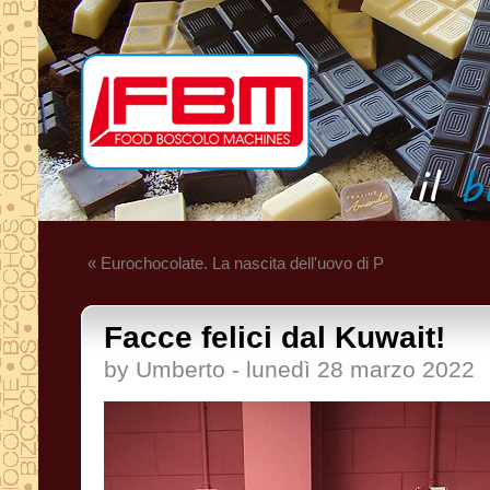
« Eurochocolate. La nascita dell'uovo di P
Facce felici dal Kuwait!
by Umberto - lunedì 28 marzo 2022