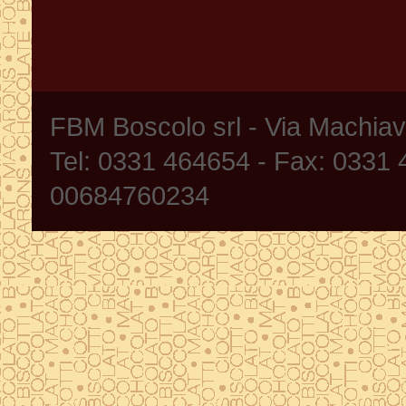
FBM Boscolo srl - Via Machia
Tel: 0331 464654 - Fax: 0331
00684760234