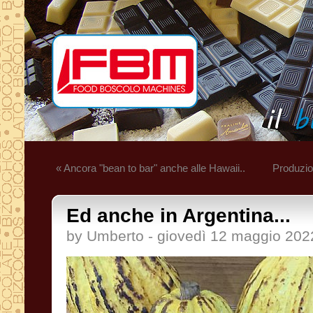
« Ancora "bean to bar" anche alle Hawaii..
Produzio
Ed anche in Argentina...
by Umberto - giovedì 12 maggio 202