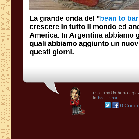
La grande onda del "
bean to bar
questi giorni.
Umberto
- gio
Posted by
in:
bean to bar
0 Comme