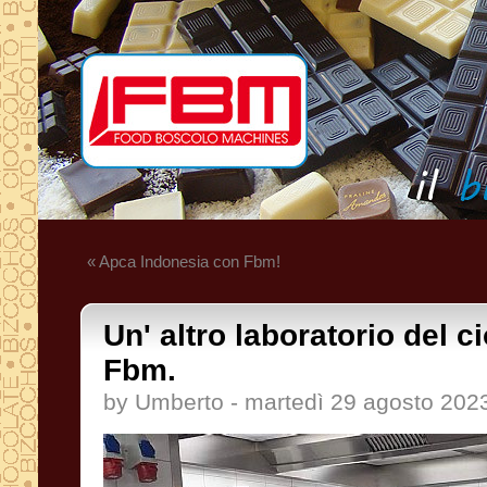
« Apca Indonesia con Fbm!
Un' altro laboratorio del 
Fbm.
by Umberto - martedì 29 agosto 202