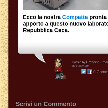
Ecco la nostra
Compatta
pronta 
apporto a que
Repubblica Ceca.
Umberto
- mar
Posted by
in:
cioccolato
0 Comme
Scrivi un Commento