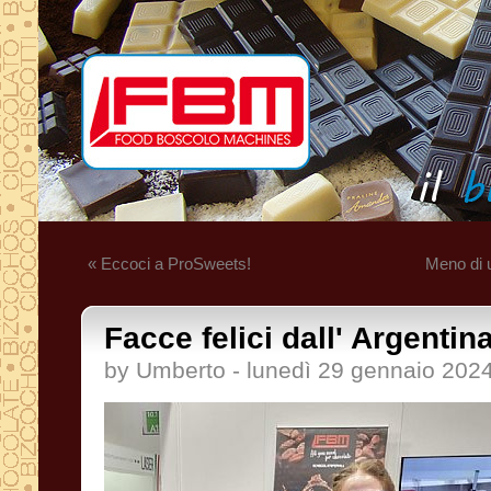
« Eccoci a ProSweets!
Meno di 
Facce felici dall' Argentina
by Umberto - lunedì 29 gennaio 202