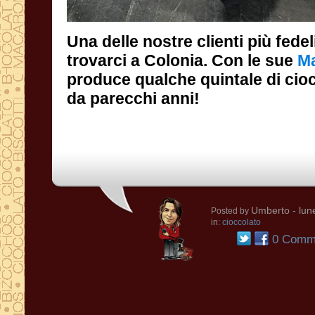
Una delle nostre clienti più fedel
trovarci a Colonia. Con le sue
Ma
da parecchi anni!
Umberto
- lun
Posted by
in:
cioccolato
0 Comme