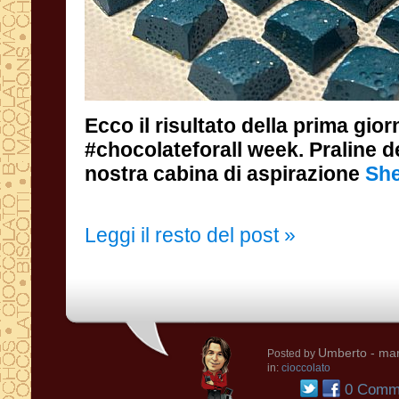
Ecco il risultato della prima gior
#chocolateforall week. Praline decorate gra
nostra cabina di aspirazione
She
Leggi il resto del post »
Umberto
- mar
Posted by
in:
cioccolato
0 Comme