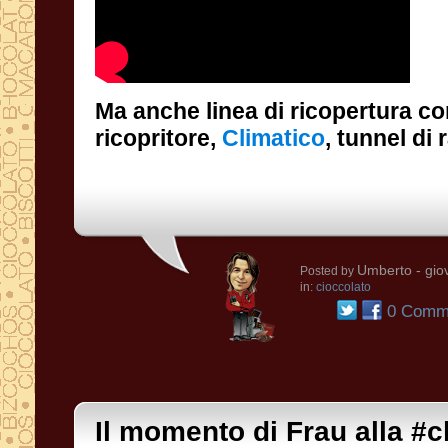
Ma anche linea di ricopertura c
ricopritore,
Climatico
, tunnel di
Umberto
- gio
Posted by
in:
cioccolato
0 Comme
Il momento di Frau alla #c