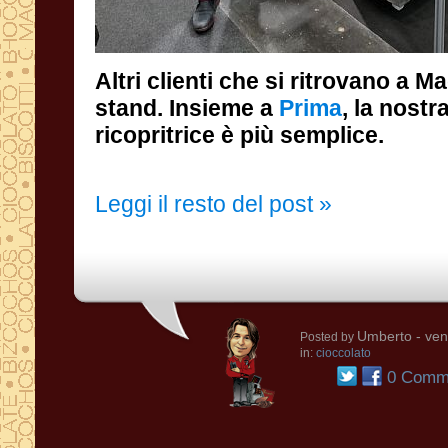
Altri clienti che si ritrovano a M
stand. Insieme a
Prima
, la nostr
ricopritrice è più semplice.
Leggi il resto del post »
Umberto
- ven
Posted by
in:
cioccolato
0 Comme