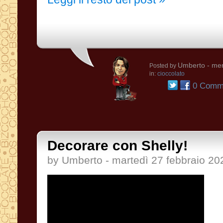
Umberto
- mer
Posted by
in:
cioccolato
0 Comme
Decorare con Shelly!
by Umberto - martedì 27 febbraio 20