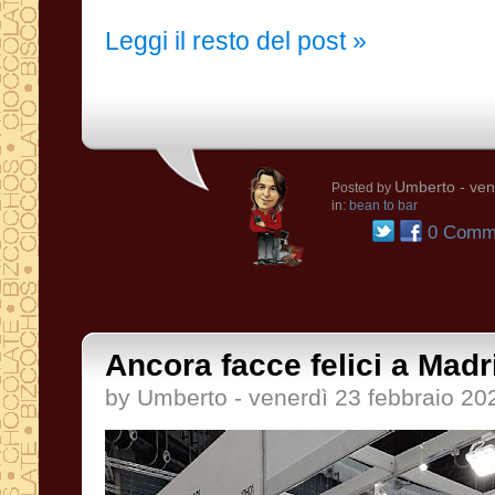
Leggi il resto del post »
Umberto
- ven
Posted by
in:
bean to bar
0 Comme
Ancora facce felici a Madr
by Umberto - venerdì 23 febbraio 20