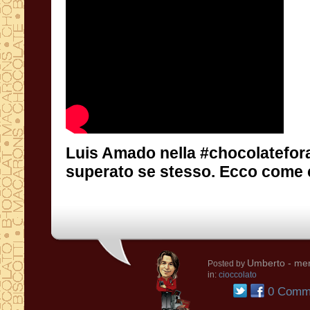
Luis Amado nella #chocolatefor
superato se stesso. Ecco come ci
Umberto
- mer
Posted by
in:
cioccolato
0 Comme