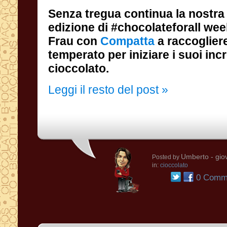
Senza tregua continua la nostra 
edizione di #chocolateforall week.
Frau con
Compatta
a raccogliere
temperato per iniziare i s
cioccolato.
Leggi il resto del post »
Umberto
- gio
Posted by
in:
cioccolato
0 Comme