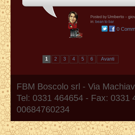
Umberto
- gio
Posted by
in:
bean to bar
0 Comme
1
2
3
4
5
6
Avanti
FBM Boscolo srl - Via Machia
Tel: 0331 464654 - Fax: 0331
00684760234