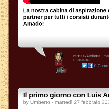
La nostra cabina di aspirazione 
partner per tutti i corsisti durante la 
Amado!
Umberto
- mar
Posted by
in:
cioccolato
0 Comme
Il primo giorno con Luis 
by Umberto - martedì 27 febbraio 20