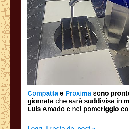
Compatta
e
Proxima
sono pronte
giornata che sarà suddiv
Luis Amado e nel pomeriggio co
Leggi il resto del post »