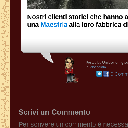
Nostri clienti storici che hanno
una
Maestria
alla loro fabbrica d
Umberto
- gio
Posted by
in:
cioccolato
0 Comme
Scrivi un Commento
Per scrivere un commento è necessari