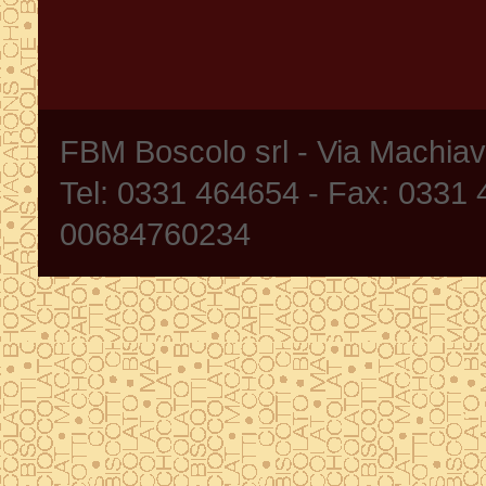
FBM Boscolo srl - Via Machia
Tel: 0331 464654 - Fax: 0331
00684760234