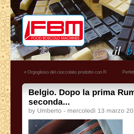
« Orgoglioso del cioccolato prodotto con R
Perfet
Belgio. Dopo la prima Rum
seconda...
by Umberto - mercoledì 13 marzo 2