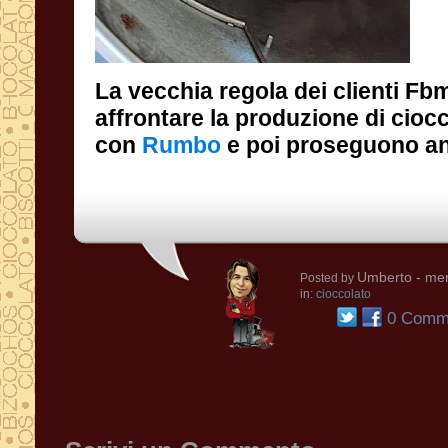
La vecchia regola dei clienti Fb
affrontare la produzione di cioc
con
Rumbo
e poi proseguono a
Umberto
- mer
Posted by
in:
cioccolato
0 Comme