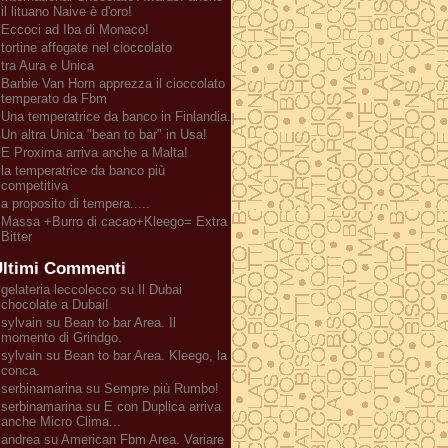
il lituano Naive è d'oro!
Eccoci ad Iba di Monaco!
tortine affogate nel cioccolato
tra Aura e Unica
Barbie Van Horn apprezza il cioccolato
temperato da Fbm
Una temperatrice da banco in Finlandia.
Un altra Unica "bean to bar" in Usa!
E Proxima arriva anche a Malta!
la temperatrice da banco più
competitiva
a proposito di tempera.....
Massa +Burro di cacao+Kleego= Extra
Bitter
ltimi Commenti
gelateria leccolecco su Il Dubai
chocolate a Dubai!
sylvain su Bean to bar Area. Il
momento di Grindgo.
sylvain su Bean to bar Area. Kleego, la
conca.
serbinamarina su Sempre più Rumbo!
serbinamarina su E con Duplica arriva
anche Micro Clima...
andrea su American Fbm Area. Variare