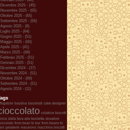
Dicembre 2025 - (45)
Novembre 2025 - (65)
Ottobre 2025 - (65)
Settembre 2025 - (56)
Agosto 2025 - (8)
Luglio 2025 - (64)
Giugno 2025 - (51)
Maggio 2025 - (60)
Aprile 2025 - (41)
Marzo 2025 - (49)
Febbraio 2025 - (51)
Gennaio 2025 - (51)
Dicembre 2024 - (37)
Novembre 2024 - (51)
Ottobre 2024 - (69)
Settembre 2024 - (51)
Agosto 2024 - (11)
Tags
ffogatore
bassina
bassinati
cake designer
cioccolato
colatrice biscotti
onca
dalla fava alla tavoletta
dosatore
ioccolato
from bean to bar
from beans to
ars
gelaterie
macarons
macchina biscotti