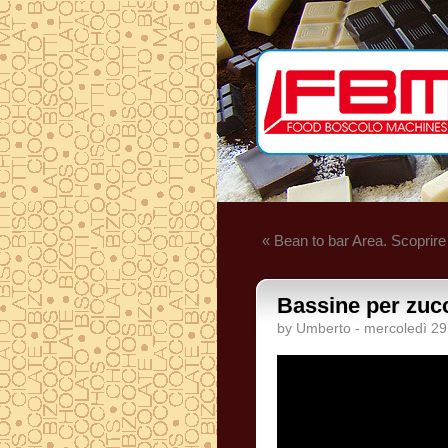
« Bean to bar Area. Scoprire
Bassine per zucc
by Umberto - mercoledì 2