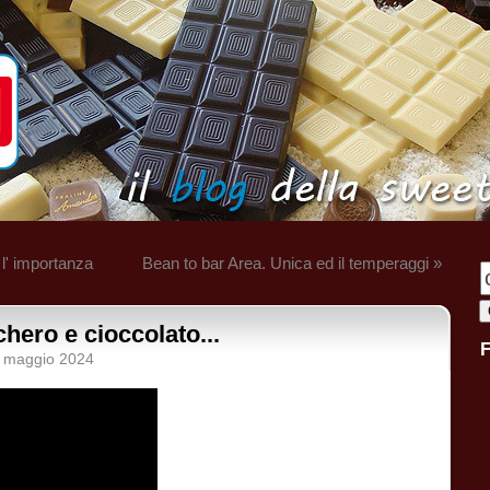
 l' importanza
Bean to bar Area. Unica ed il temperaggi »
hero e cioccolato...
9 maggio 2024