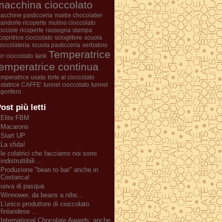
macchina cioccolato
acchine pasticceria
maitre chocolatier
andorle ricoperte
mulino cioccolato
occiole ricoperte
rassegna stampa
icopritrice cioccolato
scioglitore
scuola
ioccolateria
scuola pasticceria
serbatoio
Temperatrice
er cioccolato
tank
temperatrice continua
emperatrice usata
torte al cioccolato
ostatrice CAFFE'
tunnel cioccolato
tunnel
rigorifero
ost più letti
Elite FBM
Macarons
Start UP
La sfida!
le colatrici che facciamo noi sono
indistruttibili ...
Produzione "bean to bar" anche in
Costarica!
uova di pasqua
Winnower, da beans a nibs...
L'unico produttore di cioccolato
finlandese ...
International Chocolate Awards: anche