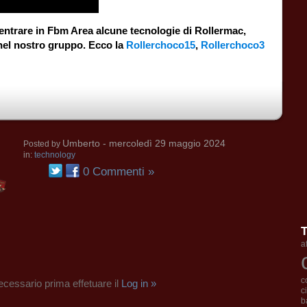
entrare in Fbm Area alcune tecnologie di Rollermac,
nel nostro gruppo. Ecco la
Rollerchoco15
,
Rollerchoco3
Umberto
- mercoledì 29 maggio 2024
Posted by
in:
technology
0 Commenti »
a
c
cessario prima effetuare il
Log in »
c
b