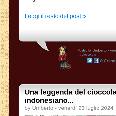
Leggi il resto del post »
Umberto
- ven
Posted by
in:
cioccolato
0 Comme
Una leggenda del cioccol
indonesiano...
by Umberto - venerdì 26 luglio 2024