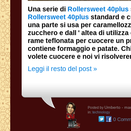
Una serie di
Rollersweet 40
plus
Rollersweet 40
plus
standard e c
una parte si usa pe
zucchero e dall ' altea
rame teflonata per 
contiene formaggio 
volete cuocere e noi vi risolvere
Leggi il resto del post »
Umberto
- mar
Posted by
in:
technology
0 Comme