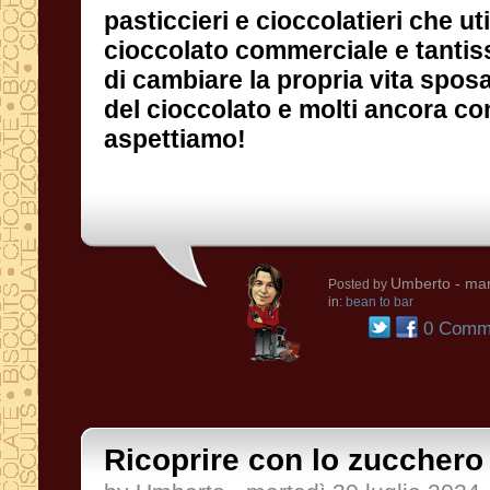
aspettiamo!
Umberto
- mar
Posted by
in:
bean to bar
0 Comme
Ricoprire con lo zucchero 