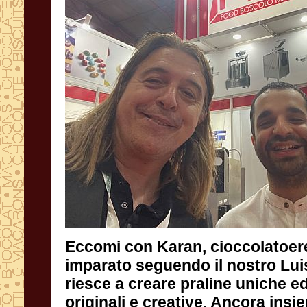
Eccomi con Karan, cioccolatoere
imparato seguendo il nostro L
riesce a creare praline uniche 
originali e creative. Ancora in