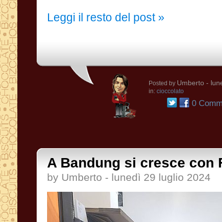
Leggi il resto del post »
Umberto
- lun
Posted by
in:
cioccolato
0 Comme
A Bandung si cresce con 
by Umberto - lunedì 29 luglio 2024