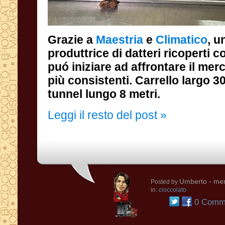
Grazie a
Maestria
e
Climatico
, u
produttri
puó inizi
più cons
tunnel lungo 8 metri.
Leggi il resto del post »
Umberto
- mer
Posted by
in:
cioccolato
0 Comme