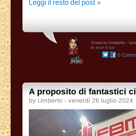
Leggi il resto del post »
Umberto
- lun
Posted by
in:
bean to bar
0 Comme
A proposito di fantastici ci
by Umberto - venerdì 26 luglio 2024