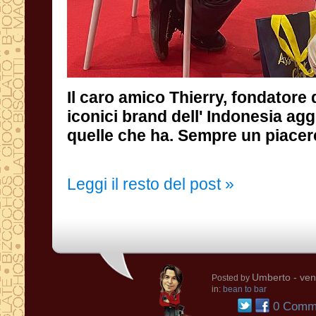
Il caro amico Thierry, fondatore 
iconici brand dell' Indonesia aggiu
quelle che ha. Sempre un piacere
Leggi il resto del post »
Umberto
- ven
Posted by
in:
bean to bar
0 Comme