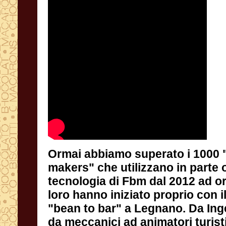
Ormai abbiamo superato i 1000 
makers" che utilizzano in parte o t
tecnologia di Fbm dal 2012 ad ora. M
loro hanno iniziato proprio con il 
"bean to bar" a Legnano. Da Ingegneri
da meccanici ad animatori turistici, 
pasticcieri e cioccolatieri che u
cioccolato commerciale e tantissimi 
di cambiare la propria vita sposando 
del cioccolato e molti ancora conti