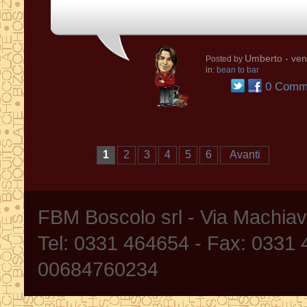
Umberto
- ven
Posted by
in:
bean to bar
0 Comme
1
2
3
4
5
6
Avanti
FBM Boscolo srl - Via Machia
Tel: 0331 464654 - Fax: 0331
00684760234