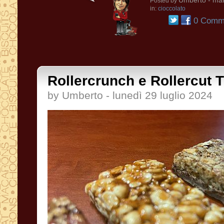
Umberto
- mar
Posted by
in:
cioccolato
0 Comme
Rollercrunch e Rollercut T
by Umberto - lunedì 29 luglio 2024