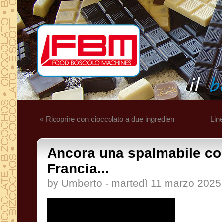
« Ricoprire con cioccolato a due ingredien
Lin
Ancora una spalmabile co
Francia...
by Umberto - martedì 11 marzo 2025