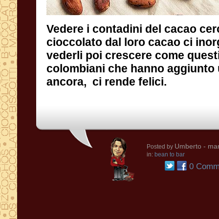
Vedere i contadini del cacao cer
cioccolato dal loro cacao ci inorgo
vederli poi crescere come quest
colombiani che hanno aggiunto
ancora, ci rende felici.
Umberto
- mar
Posted by
in:
bean to bar
0 Comme