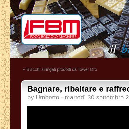
« Biscotti siringati prodotti da Tower Dro
Bagnare, ribaltare e raffre
by Umberto - martedì 30 settembre 