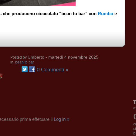
ers che producono cioccolato "bean to bar" con
Rumbo
e
Umberto
- martedì 4 novembre 2025
Posted by
in:
bean to bar
0 Commenti »
a
cessario prima effetuare il
Log in »
c
c
b