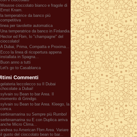
Mousse cioccolato bianco e fragole di
Ernst Knam.
la temperatrice da banco più
competitiva
linea per tavolette automatica
Una temperatrice da banco in Finlandia.
Hector ed Fbm, lo "champagne" del
cioccolato!
A Dubai, Prima, Compatta e Proxima...
Ecco la linea di ricopertura appena
installata in Spagna...
Buon anno a tutti
Let's go to Casablanca
ltimi Commenti
gelateria leccolecco su Il Dubai
chocolate a Dubai!
sylvain su Bean to bar Area. Il
momento di Grindgo.
sylvain su Bean to bar Area. Kleego, la
conca.
serbinamarina su Sempre più Rumbo!
serbinamarina su E con Duplica arriva
anche Micro Clima...
andrea su American Fbm Area. Variare
il gusto del cioccolato bean to bar...