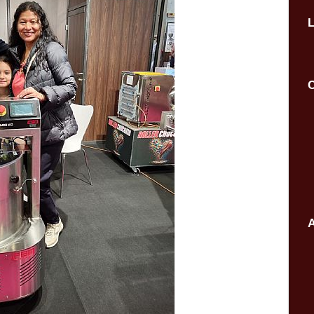
L
C
A