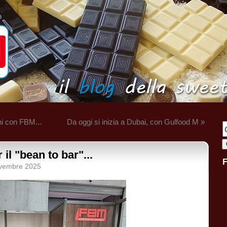
ni con FBM...
Da oggi si inizia a Dubai, con Gulfood M »
 il "bean to bar"...
ovembre 2025