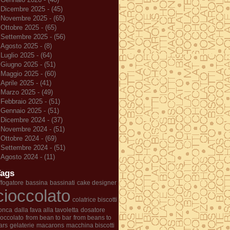
Dicembre 2025 - (45)
Novembre 2025 - (65)
Ottobre 2025 - (65)
Settembre 2025 - (56)
Agosto 2025 - (8)
Luglio 2025 - (64)
Giugno 2025 - (51)
Maggio 2025 - (60)
Aprile 2025 - (41)
Marzo 2025 - (49)
Febbraio 2025 - (51)
Gennaio 2025 - (51)
Dicembre 2024 - (37)
Novembre 2024 - (51)
Ottobre 2024 - (69)
Settembre 2024 - (51)
Agosto 2024 - (11)
Tags
ffogatore
bassina
bassinati
cake designer
cioccolato
colatrice biscotti
onca
dalla fava alla tavoletta
dosatore
ioccolato
from bean to bar
from beans to
ars
gelaterie
macarons
macchina biscotti