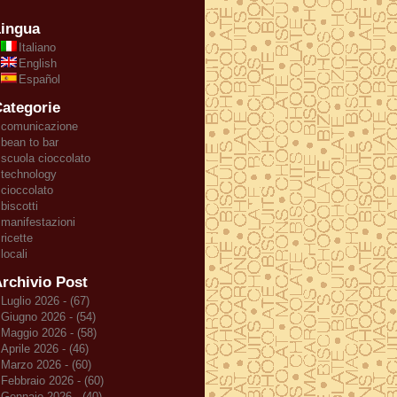
ingua
Italiano
English
Español
ategorie
comunicazione
bean to bar
scuola cioccolato
technology
cioccolato
biscotti
manifestazioni
ricette
locali
rchivio Post
Luglio 2026 - (67)
Giugno 2026 - (54)
Maggio 2026 - (58)
Aprile 2026 - (46)
Marzo 2026 - (60)
Febbraio 2026 - (60)
Gennaio 2026 - (40)