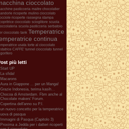
macchina cioccolato
acchine pasticceria
maitre chocolatier
andorle ricoperte
mulino cioccolato
occiole ricoperte
rassegna stampa
icopritrice cioccolato
scioglitore
scuola
ioccolateria
scuola pasticceria
serbatoio
Temperatrice
er cioccolato
tank
temperatrice continua
emperatrice usata
torte al cioccolato
ostatrice CAFFE'
tunnel cioccolato
tunnel
rigorifero
ost più letti
Start UP
La sfida!
Macarons
Aura in Giappone ... per un Manga!
Grazie Indonesia, terima kasih…
Chocoa di Amsterdam. Fbm anche al
Chocolate makers' Forum.
Copertina dell'anno su P.I.
un nuovo concetto per la temperatrice
uova di pasqua
Immagini di Pasqua (Capitolo 3)
Proxima a Jedda per i datteri ricoperti
con il cioccolato