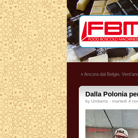
« Ancora dal Belgio. Vent'an
Dalla Polonia per
by Umberto - martedì 4 n