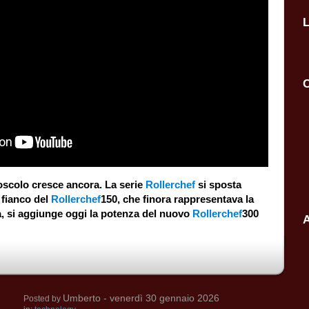
L
C
oscolo cresce ancora. La serie
Rollerchef
si sposta
 fianco del
Rollerchef
150, che finora rappresentava la
, si aggiunge oggi la potenza del nuovo
Rollerchef
300
A
Umberto
- venerdì 30 gennaio 2026
Posted by