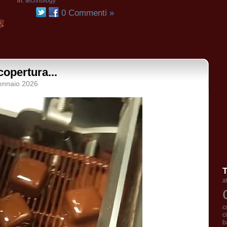
in:
technology
0 Commenti »
copertura...
ennaio 2026
a
c
c
b