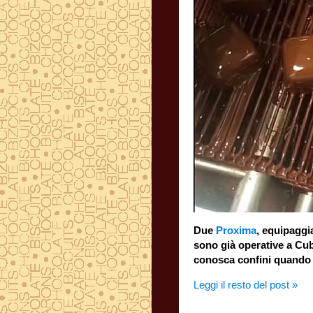
Due
Proxima
, equipaggia
sono già oper
conosca confini quando s
Leggi il resto del post »