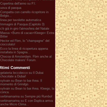
Copertina dell'anno su P.I.
uova di pasqua
Compatta con carrello ricopritore in
Belgio...
linea per tavolette automatica
Immagini di Pasqua (Capitolo 3)
c'è già in giro l'atmosfera del Natale
Massa +Burro di cacao+Kleego= Extra
Bitter
Hector ed Fbm, lo "champagne" del
cioccolato!
Ecco la linea di ricopertura appena
installata in Spagna...
Chocoa di Amsterdam. Fbm anche al
Chocolate makers' Forum.
ltimi Commenti
gelateria leccolecco su Il Dubai
chocolate a Dubai!
sylvain su Bean to bar Area. Il
momento di Grindgo.
sylvain su Bean to bar Area. Kleego, la
conca.
serbinamarina su Sempre più Rumbo!
serbinamarina su E con Duplica arriva
anche Micro Clima...