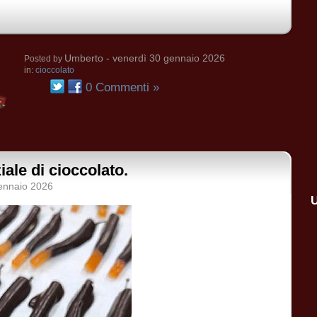
Umberto
- venerdì 30 gennaio 2026
Posted by
in:
cioccolato
0 Commenti »
ale di cioccolato.
ennaio 2026
U