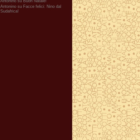
Antonino su Buon Natale!
Antonino su Facce felici: Nino dal
Sudafrica!