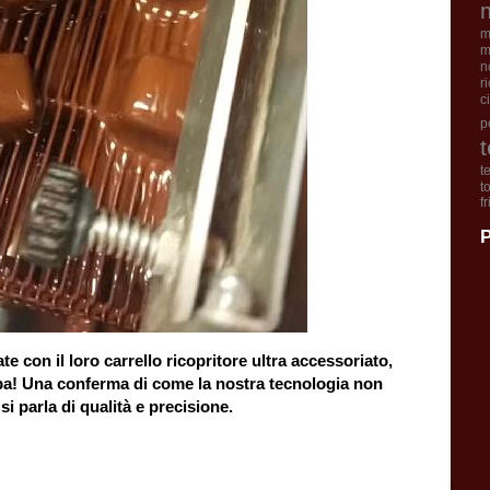
m
m
n
r
c
p
t
t
f
P
te con il loro carrello ricopritore ultra accessoriato,
ative a Cuba! Una conferma di come la nostra tecnologia non
i parla di qualità e precisione.