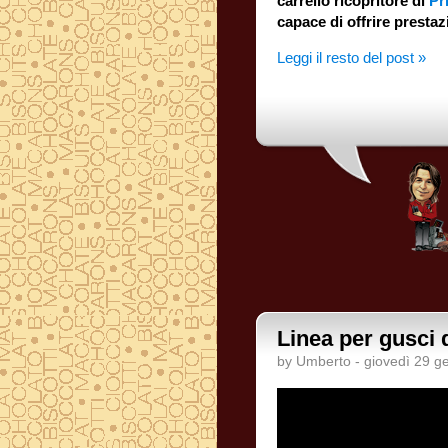
carrello ricopritore di
Pr
capace di offrire prestaz
Leggi il resto del post »
Linea per gusci d
by Umberto - giovedì 29 g