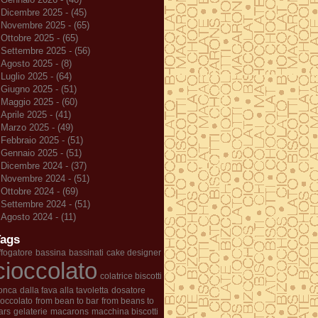
Dicembre 2025 - (45)
Novembre 2025 - (65)
Ottobre 2025 - (65)
Settembre 2025 - (56)
Agosto 2025 - (8)
Luglio 2025 - (64)
Giugno 2025 - (51)
Maggio 2025 - (60)
Aprile 2025 - (41)
Marzo 2025 - (49)
Febbraio 2025 - (51)
Gennaio 2025 - (51)
Dicembre 2024 - (37)
Novembre 2024 - (51)
Ottobre 2024 - (69)
Settembre 2024 - (51)
Agosto 2024 - (11)
Tags
ffogatore
bassina
bassinati
cake designer
cioccolato
colatrice biscotti
onca
dalla fava alla tavoletta
dosatore
ioccolato
from bean to bar
from beans to
ars
gelaterie
macarons
macchina biscotti