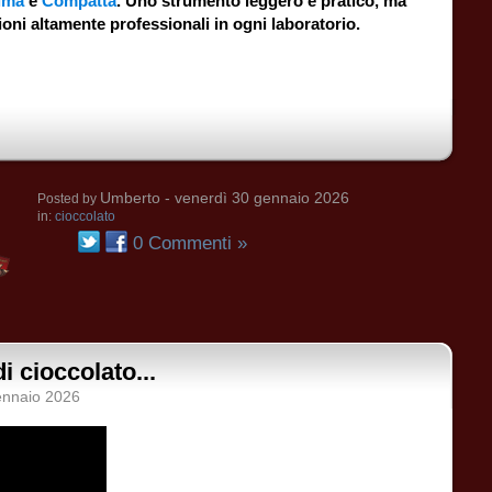
ima
e
Compatta
. Uno strumento leggero e pratico, ma
ioni altamente professionali in ogni laboratorio.
Umberto
- venerdì 30 gennaio 2026
Posted by
in:
cioccolato
0 Commenti »
i cioccolato...
ennaio 2026