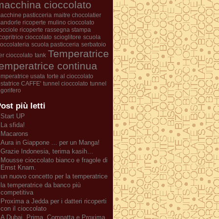
macchina cioccolato
acchine pasticceria
maitre chocolatier
andorle ricoperte
mulino cioccolato
occiole ricoperte
rassegna stampa
icopritrice cioccolato
scioglitore
scuola
ioccolateria
scuola pasticceria
serbatoio
Temperatrice
er cioccolato
tank
temperatrice continua
emperatrice usata
torte al cioccolato
ostatrice CAFFE'
tunnel cioccolato
tunnel
rigorifero
ost più letti
Start UP
La sfida!
Macarons
Aura in Giappone ... per un Manga!
Grazie Indonesia, terima kasih…
Mousse cioccolato bianco e fragole di
Ernst Knam.
un nuovo concetto per la temperatrice
la temperatrice da banco più
competitiva
Proxima a Jedda per i datteri ricoperti
con il cioccolato
A Dubai, Prima, Compatta e Proxima...