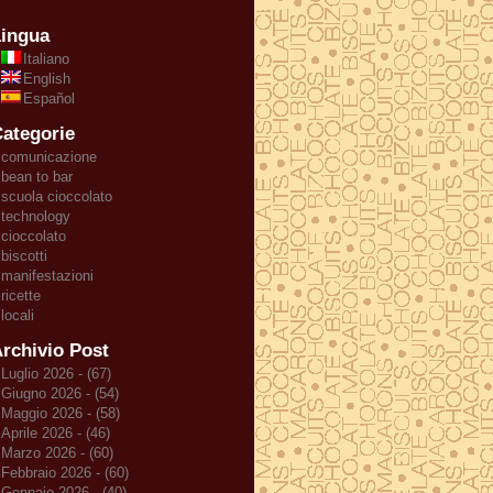
ingua
Italiano
English
Español
ategorie
comunicazione
bean to bar
scuola cioccolato
technology
cioccolato
biscotti
manifestazioni
ricette
locali
rchivio Post
Luglio 2026 - (67)
Giugno 2026 - (54)
Maggio 2026 - (58)
Aprile 2026 - (46)
Marzo 2026 - (60)
Febbraio 2026 - (60)
Gennaio 2026 - (40)