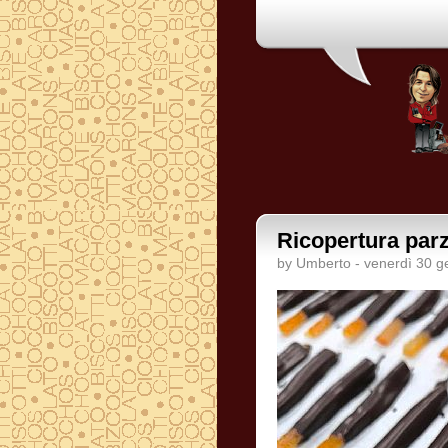
Ricopertura parzi
by Umberto - venerdì 30 g