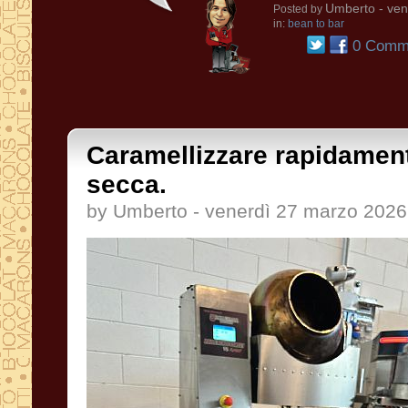
Umberto
- ven
Posted by
in:
bean to bar
0 Comme
Caramellizzare rapidamente
secca.
by Umberto - venerdì 27 marzo 2026