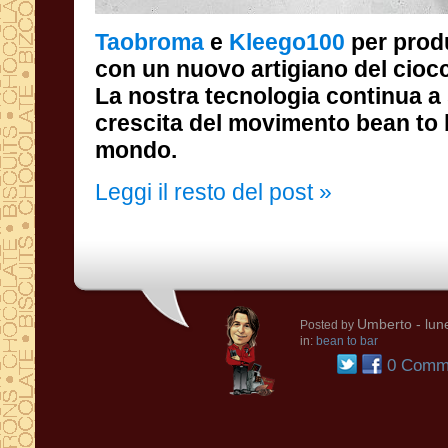
Taobroma
e
Kleego100
per prod
con un nuovo artigi
La nostra tecnol
crescita del movi
mondo.
Leggi il resto del post »
Umberto
- lun
Posted by
in:
bean to bar
0 Comme