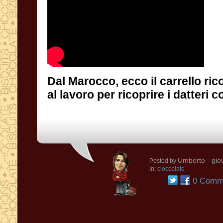
Dal Marocco, ecco il carrello ric
al lavoro per ricoprire i datteri c
Umberto
- gio
Posted by
in:
cioccolato
0 Comme