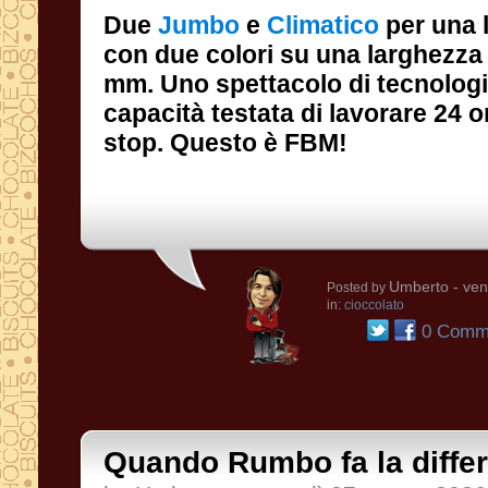
Due
Jumbo
e
Climatico
per una 
con due colori 
mm. Uno spetta
capacità testat
stop. Questo è FBM!
Umberto
- ven
Posted by
in:
cioccolato
0 Comme
Quando Rumbo fa la diffe