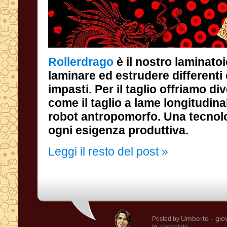
Rollerdrago
è il nostro laminato
laminare ed estrudere differen
impasti. Per il taglio offriamo 
come il taglio a lame longitudin
robot antropomorfo. Una tecnol
ogni esigenza produttiva.
Leggi il resto del post »
Umberto
- gio
Posted by