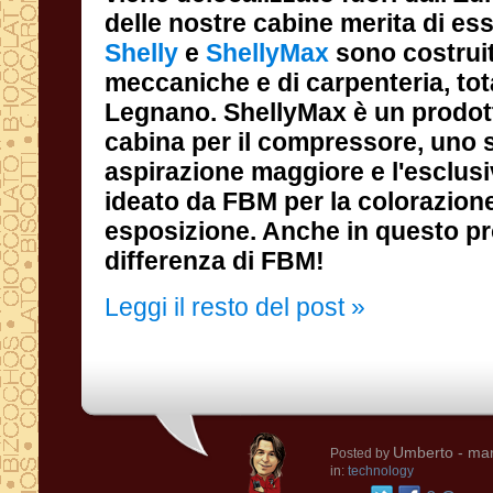
delle nostre cabine merita di ess
Shelly
e
ShellyMax
sono costruit
meccaniche e di carpe
Legnano. ShellyMax è un 
cabina per il compre
aspirazione maggiore e l'
ideato da FBM per la colo
esposizione. Anche in qu
differenza di FBM!
Leggi il resto del post »
Umberto
- mar
Posted by
in:
technology