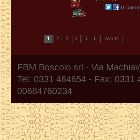
in:
cioccolato
0 Comme
1
2
3
4
5
6
Avanti
FBM Boscolo srl - Via Machia
Tel: 0331 464654 - Fax: 0331
00684760234