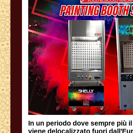
In un periodo dove sempre più il
viene delocalizzato fuori dall'Euro