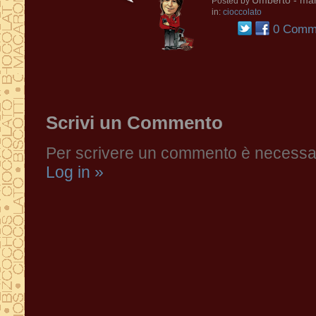
Umberto
- mar
Posted by
in:
cioccolato
0 Comme
Scrivi un Commento
Per scrivere un commento è necessari
Log in »