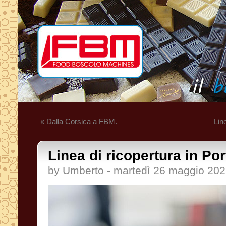
« Dalla Corsica a FBM.
Lin
Linea di ricopertura in Por
by Umberto - martedì 26 maggio 20