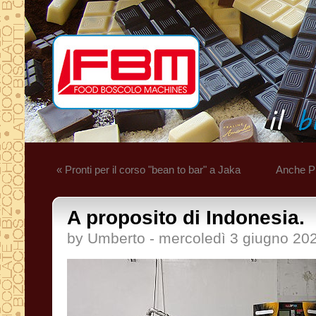
« Pronti per il corso "bean to bar" a Jaka
Anche Pr
A proposito di Indonesia.
by Umberto - mercoledì 3 giugno 20