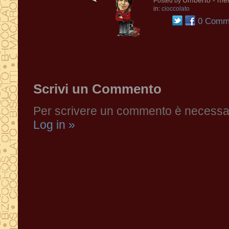
Umberto
- mer
Posted by
in:
cioccolato
0 Comme
Scrivi un Commento
Per scrivere un commento è necessari
Log in »