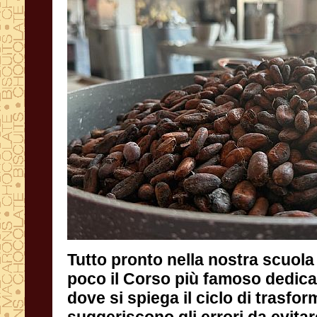
Tutto pronto nella nostra scuola 
poco il Corso più famoso dedicato a
dove si spiega il ciclo di trasform
suggeriscono gli errori da evitare e 
per velocizzare il processo di tra