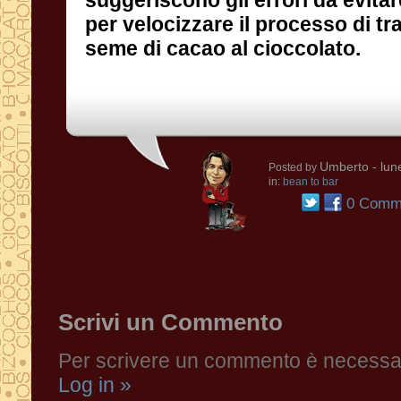
seme di cacao al cioccolato.
Umberto
- lun
Posted by
in:
bean to bar
0 Comme
Scrivi un Commento
Per scrivere un commento è necessari
Log in »