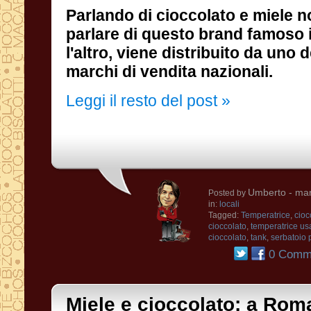
Parlando di cioccolato e miele no
parlare di questo brand famoso in
l'altro, viene distribuito da 
marchi di vendita nazionali.
Leggi il resto del post »
Umberto
- mar
Posted by
in:
locali
Tagged:
Temperatrice
,
cioc
cioccolato
,
temperatrice us
cioccolato
,
tank
,
serbatoio 
0 Comme
Miele e cioccolato: a Ro