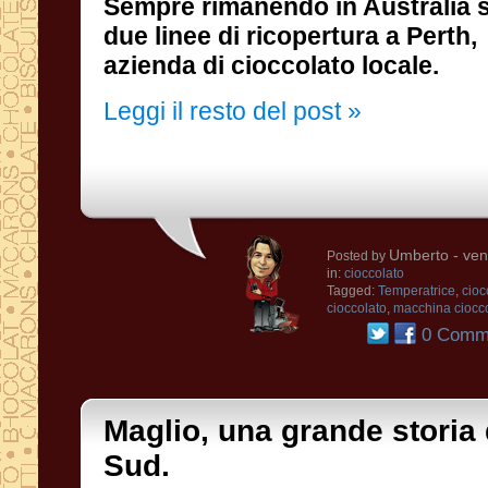
Sempre rimanendo in Australia
due linee di ricopertura a Perth,
azienda di cioccolato locale.
Leggi il resto del post »
Umberto
- ven
Posted by
in:
cioccolato
Tagged:
Temperatrice
,
cioc
cioccolato
,
macchina ciocc
0 Comme
Maglio, una grande storia d
Sud.