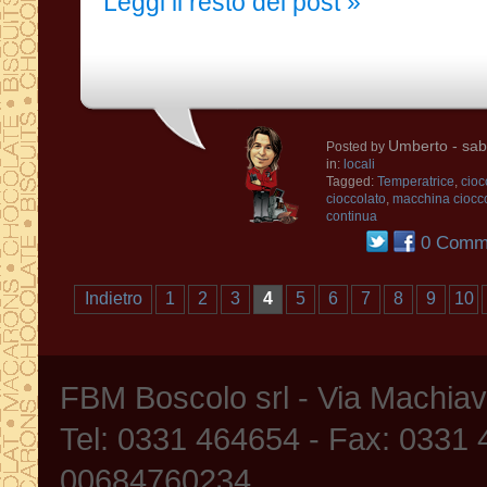
Leggi il resto del post »
Umberto
- sab
Posted by
in:
locali
Tagged:
Temperatrice
,
cioc
cioccolato
,
macchina ciocc
continua
0 Comme
Indietro
1
2
3
4
5
6
7
8
9
10
FBM Boscolo srl - Via Machia
Tel: 0331 464654 - Fax: 0331
00684760234