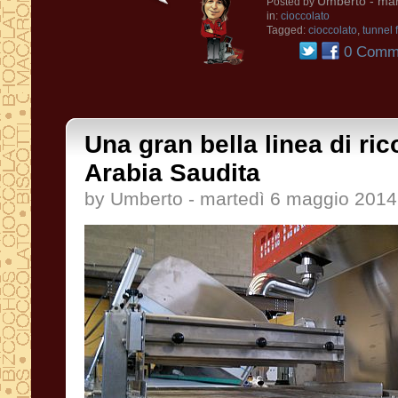
Umberto
- mar
Posted by
in:
cioccolato
Tagged:
cioccolato
,
tunnel f
0 Comme
Una gran bella linea di ric
Arabia Saudita
by Umberto - martedì 6 maggio 2014