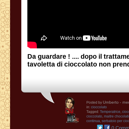
Da guardare ! .... dopo il tratta
tavoletta di cioccolato non prend
Umberto
- mer
Posted by
in:
cioccolato
Tagged:
Temperatrice
,
cioc
cioccolato
,
maitre chocolati
continua
,
serbatoio per cio
0 Comme