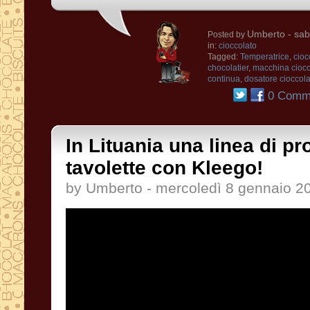
Umberto
- sab
Posted by
in:
cioccolato
Tagged:
Temperatrice
,
cioc
chocolatier
,
macchina ciocc
continua
,
dosatore cioccola
0 Comme
In Lituania una linea di p
tavolette con Kleego!
by Umberto - mercoledì 8 gennaio 2