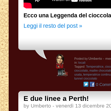
Ecco una Leggenda del cioccola
Leggi il resto del post »
Umberto
- mer
Posted by
in:
locali
Tagged:
Temperatrice
,
cioc
cioccolato
,
maitre chocolati
usata
,
temperatrice contin
tunnel cioccolato
0 Comme
E due linee a Perth!
by Umberto - venerdì 13 dicembre 2