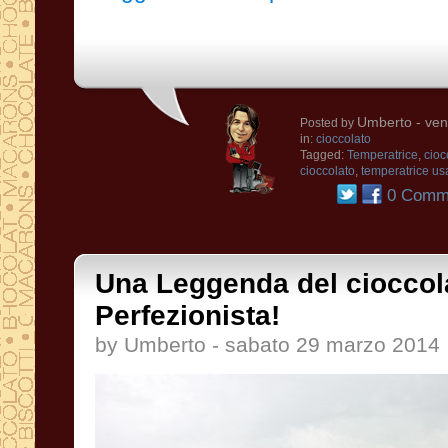
Umberto
- ven
Posted by
in:
cioccolato
Tagged:
Temperatrice
,
cioc
cioccolato
,
temperatrice us
0 Comme
Una Leggenda del cioccola
Perfezionista!
by Umberto - sabato 29 marzo 2014