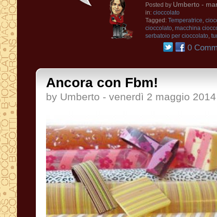
Umberto
- mar
Posted by
in:
cioccolato
Tagged:
Temperatrice
,
cioc
cioccolato
,
macchina ciocc
serbatoio per cioccolato
,
tu
0 Comme
Ancora con Fbm!
by Umberto - venerdì 2 maggio 2014