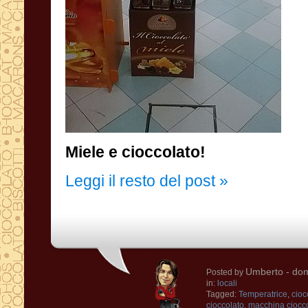
Miele e cioccolato!
Leggi il resto del post »
Umberto
- dom
Posted by
in:
locali
Tagged:
Temperatrice
,
cioc
cioccolato
,
macchina ciocc